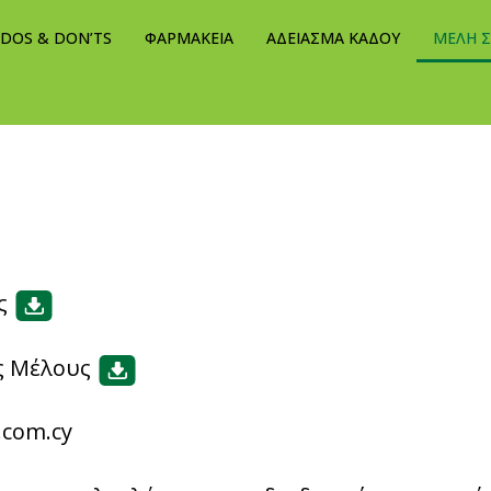
DOS & DON’TS
ΦΑΡΜΑΚΕΙΑ
ΑΔΕΙΑΣΜΑ KΑΔΟΥ
ΜΕΛΗ 
ς
ς Μέλους
.com.cy